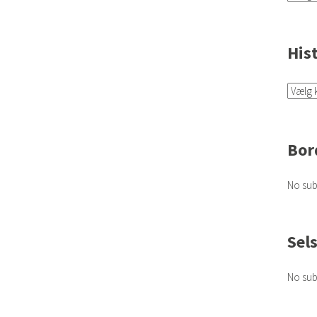
His
Bor
No sub
Sel
No sub