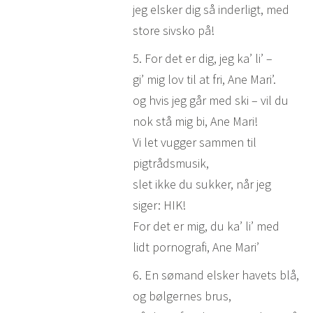
jeg elsker dig så inderligt, med
store sivsko på!
5. For det er dig, jeg ka’ li’ –
gi’ mig lov til at fri, Ane Mari’.
og hvis jeg går med ski – vil du
nok stå mig bi, Ane Mari!
Vi let vugger sammen til
pigtrådsmusik,
slet ikke du sukker, når jeg
siger: HIK!
For det er mig, du ka’ li’ med
lidt pornografi, Ane Mari’
6. En sømand elsker havets blå,
og bølgernes brus,