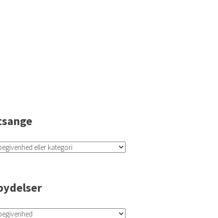
tsange
bydelser