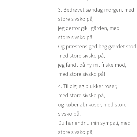
3. Bedrøvet søndag morgen, med
store sivsko på,
jeg derfor gik i gården, med
store sivsko på.
Og præstens ged bag gærdet stod
med store sivsko på,
jeg fandt på ny mit friske mod,
med store sivsko på!
4. Til dig jeg plukker roser,
med store sivsko på,
og køber abrikoser, med store
sivsko på!
Du har endnu min sympati, med
store sivsko på,