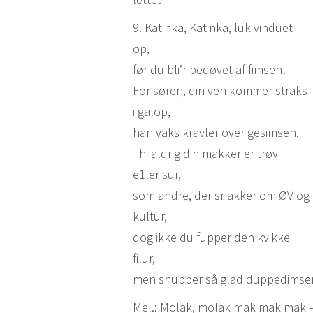
9. Katinka, Katinka, luk vinduet
op,
før du bli’r bedøvet af fimsen!
For søren, din ven kommer straks
i galop,
han vaks kravler over gesimsen.
Thi aldrig din makker er trøv
e1ler sur,
som andre, der snakker om ØV og
kultur,
dog ikke du fupper den kvikke
filur,
men snupper så glad duppedimse
Mel.: Molak, molak mak mak mak 