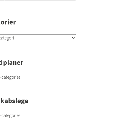
torier
dplaner
-categories
skabslege
-categories