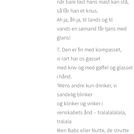
når bare fast hans mast kan stå,
så får han et knus.
Ah ja, åh ja, til lands og til
vands en sømand får tjans med
glans!
7. Den er fin med kompasset,
vi rart har os gasset
med kniv og med gaffel og glasset
i hånd.
‘Mens andre kun drinker, vi
sandelig blinker
og klinker og vinker i
venskabets ånd – tralalalalala,
tralala
Men Babs eller Nutte, de strutte