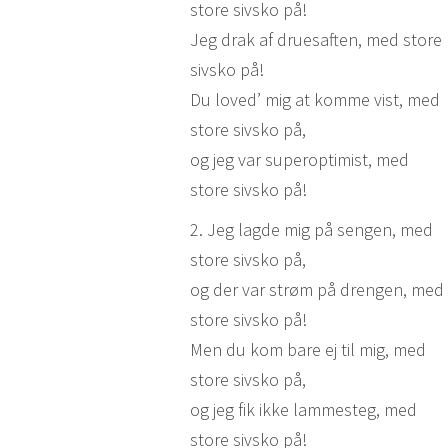
store sivsko på!
Jeg drak af druesaften, med store
sivsko på!
Du loved’ mig at komme vist, med
store sivsko på,
og jeg var superoptimist, med
store sivsko på!
2. Jeg lagde mig på sengen, med
store sivsko på,
og der var strøm på drengen, med
store sivsko på!
Men du kom bare ej til mig, med
store sivsko på,
og jeg fik ikke lammesteg, med
store sivsko på!