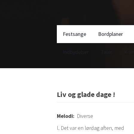
Festsange
Bordplaner
Indbydelser
Taler
Kon
Liv og glade dage !
Melodi:
Diverse
l. Det var en lørdag aften, med