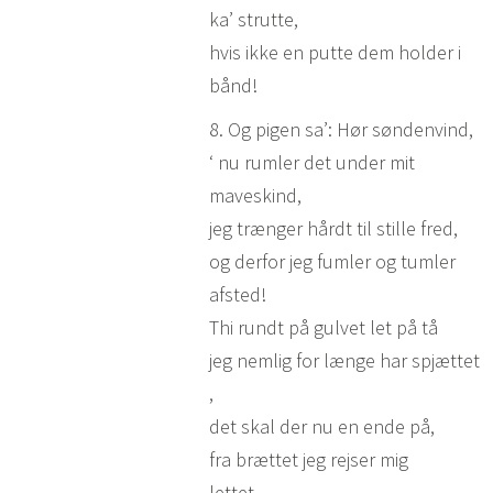
ka’ strutte,
hvis ikke en putte dem holder i
bånd!
8. Og pigen sa’: Hør søndenvind,
‘ nu rumler det under mit
maveskind,
jeg trænger hårdt til stille fred,
og derfor jeg fumler og tumler
afsted!
Thi rundt på gulvet let på tå
jeg nemlig for længe har spjættet
,
det skal der nu en ende på,
fra brættet jeg rejser mig
lettet